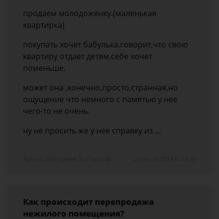
продаем молодоженку.(маленькая
квартирка)
покупать хочет бабулька.говорит,что свою
квартиру отдает детям,себе хочет
поменьше.
может она ,конечно,просто,странная.но
ощущение что немного с памятью у нее
чего-то не очень.
ну не просить же у нее справку из …
Арина, Дмитриев-Льговский
25 июля 2018 г. 10:39
Как происходит перепродажа
нежилого помещения?