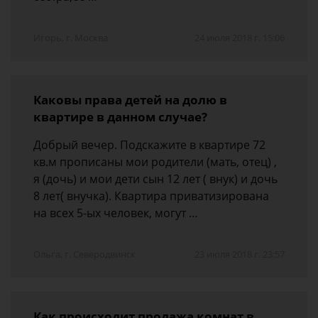
Игорь, г. Москва
24 июля 2018 г. 15:06
Каковы права детей на долю в
квартире в данном случае?
Добрый вечер. Подскажите в квартире 72
кв.м прописаны мои родители (мать, отец) ,
я (дочь) и мои дети сын 12 лет ( внук) и дочь
8 лет( внучка). Квартира приватизирована
на всех 5-ых человек, могут …
Ольга, г. Северодвинск
23 июля 2018 г. 23:57
Как происходит продажа комнат в