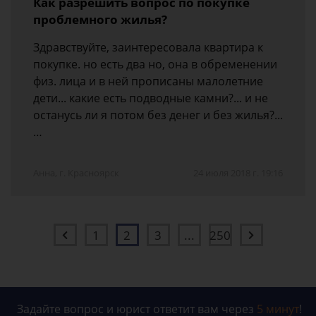
Как разрешить вопрос по покупке
проблемного жилья?
Здравствуйте, заинтересовала квартира к
покупке. но есть два но, она в обременении
физ. лица и в ней прописаны малолетние
дети... какие есть подводные камни?... и не
останусь ли я потом без денег и без жилья?...
…
Анна, г. Красноярск
24 июля 2018 г. 19:16
1
2
3
...
250
Задайте вопрос и юрист ответит вам через
5 минут
!