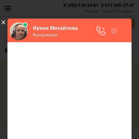
8 (495)118-24-01
8 812 509-27-47
Москва
Санкт-Петербург
Задать вопрос
Главная
Вопросы юристу
Дмитрий Бородинский
Автор статьи: адвокат по недвижимости
Специализация - жилищное и семейное право,
сделки с недвижимостью.
Спросить юриста