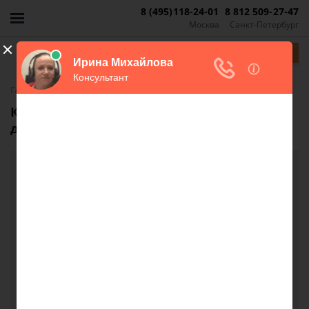
8 (495)118-24-01
8 812 509-27-47
Москва
Санкт-Петербург
Задать вопрос
-
Главная
FAQ
Как происходит продажа части дома в
долях?
Как происходит продажа части дома в долях?
Здравствуйте. Я нашла покупателя на свою часть
дома и землю,это всё в долях.У меня доля 3/8 . У
меня есть совладельцы ,их доли 3/8 и 2/8 .У того у
которого 2/8 по жилому помещению всё сходится
а по земле не достает немного доли за счет того
что раньше весь участок был 448 кв.м а сейчас
515. Скажите я могу сделать сделку купли продажи
со своим продавцом не смотря на то что у одного