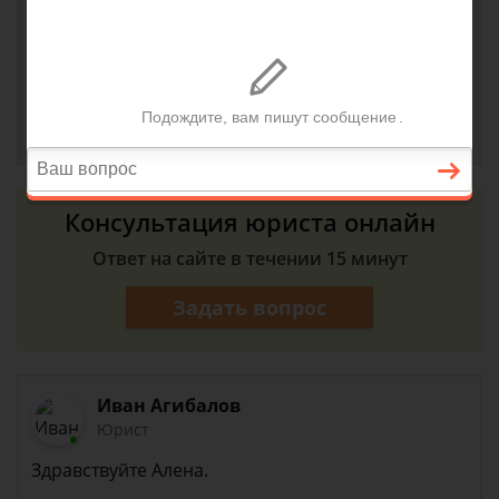
совладельца не всё в порядке с его
документами.А у меня всё сходится и всё в
порядке?
Алёна, г. Таганрог
24 июля 2018 г. 22:26
Консультация юриста онлайн
Ответ на сайте в течении 15 минут
Задать вопрос
Иван Агибалов
Юрист
Здравствуйте Алена.