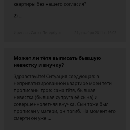
квартиры без нашего согласия?
2) …
Ирина, г. Санкт-Петербург
21 декабря 2011 г. 16:03
Может ли тётя выписать бывшую
невестку и внучку?
Здравствуйте! Ситуация следующая: в
неприватизированной квартире моей тёти
прописаны трое: сама тётя, бывшая
невестка (бывшая супруга её сына) и
совершеннолетняя внучка. Сын тоже был
прописан у матери, он погиб. На момент его
смерти он уже …