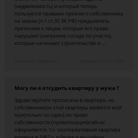
(недвижимость) и который теперь
пользуется правами прежнего собственника
на землю (п.1 ст.35 ЗК РФ) предъявлять
претензии к лицам, которые его право
нарушают (например соседи по участку,
которые начинают строительство и …
Анатолий, г. Мурманск
20 декабря 2011 г. 12:50
Могу ли я отсудить квартиру у мужа ?
Здравствуйте!я прописана в квартире, но
собственником этой квартиры является мой
муж(только он один).но право
собственности (приватизация)сейчас
оформляется, т.к. коопервативная квартира
куплена в 1987 г. в браке.и мы сейчас