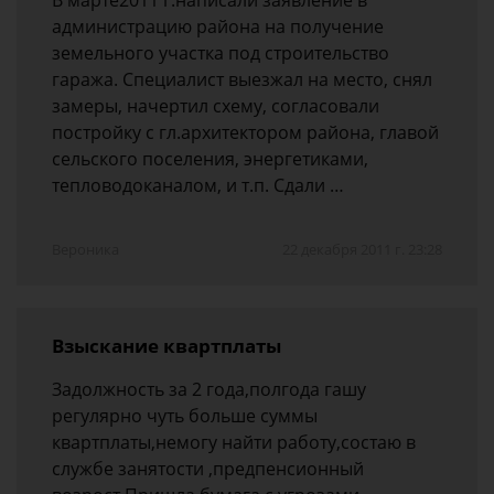
В марте2011 г.написали заявление в
администрацию района на получение
земельного участка под строительство
гаража. Специалист выезжал на место, снял
замеры, начертил схему, согласовали
постройку с гл.архитектором района, главой
сельского поселения, энергетиками,
тепловодоканалом, и т.п. Сдали …
Вероника
22 декабря 2011 г. 23:28
Взыскание квартплаты
Задолжность за 2 года,полгода гашу
регулярно чуть больше суммы
квартплаты,немогу найти работу,состаю в
службе занятости ,предпенсионный