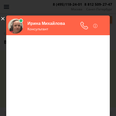
8 (495)118-24-01
8 812 509-27-47
Москва
Санкт-Петербург
Задать вопрос
Главная
Вопросы юристу
Дмитрий Бородинский
Автор статьи: адвокат по недвижимости
Специализация - жилищное и семейное право,
сделки с недвижимостью.
Спросить юриста