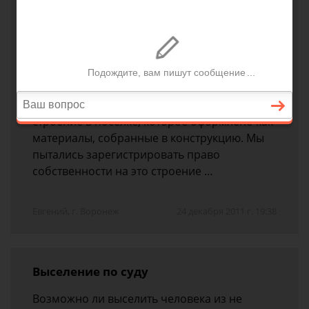
Как защитить свои интересы, если на
недвижимость нет свидетельства?
Наша компания приобрела на торгах
имущество предприятия-банкрота. Договор
купли-продажи подписан с конкурсным
управляющим. В числе имущества есть
строение в поселке, которое оформлено как
материалы, собранные в конструкцию. Мы
пытались зарегистрировать право
собственности на это строение …
Евгений, г. Воронеж
24 декабря 2011 г. 19:38
Выселение по суду
Возможно ли выселить человека из не