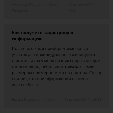
Александр Петрович, г. Санкт-
20 декабря 2011 г.
Петербург
11:21
Как получить кадастровую
информацию
После того как я приобрел земельный
участок для индивидуального жилищного
строительства у меня возник спор с соседом
относительно, небольшого «куска» земли
размером примерно метр на полтора. Сосед
считает, что при оформлении на меня
участка была …
Эдуард Васильевич, г. Омск
11 декабря 2011 г. 20:12