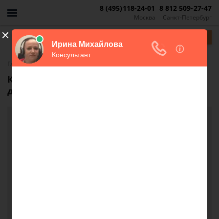
8 (495)118-24-01
8 812 509-27-47
Москва
Санкт-Петербург
Задать вопрос
-
Главная
FAQ
Каковы права детей на долю в квартире в
данном случае?
Каковы права детей на долю в квартире в
данном случае?
Добрый вечер. Подскажите в квартире 72 кв.м
прописаны мои родители (мать, отец) , я (дочь) и
мои дети сын 12 лет ( внук) и дочь 8 лет( внучка).
Квартира приватизирована на всех 5-ых человек,
могут ли родители без моего согласия прописать
кого-нибудь в квартиру? И что по закону мне с
детьми полагается при размене или продаже