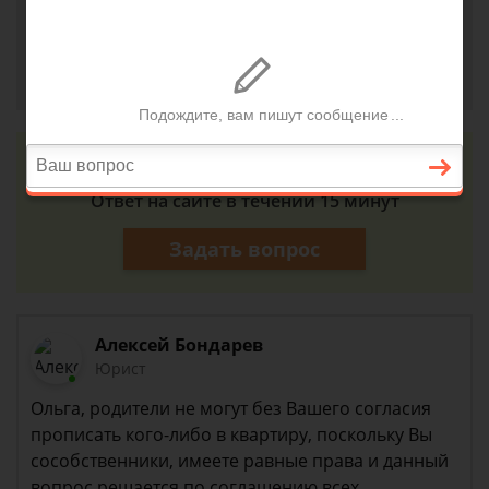
этой квартиры? Спасибо.
Ольга, г. Северодвинск
23 июля 2018 г. 23:57
Консультация юриста онлайн
Ответ на сайте в течении 15 минут
Задать вопрос
Алексей Бондарев
Юрист
Ольга, родители не могут без Вашего согласия
прописать кого-либо в квартиру, поскольку Вы
сособственники, имеете равные права и данный
вопрос решается по соглашению всех