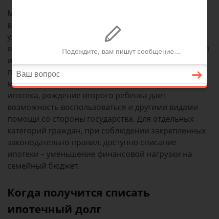
Многие семьи используют материнский капитал,
выдаваемый при рождении второго ребенка, для
улучшения жилищных условий. При этом
востребованным вариантом продолжает оставаться
ипотечное кредитование. Часть задолженности
перед банком семья может погасить в счет
маткапитала. Однако, если семьей оформляется
ипотека, рождение второго ребенка дает
возможность воспользоваться и другими видами
помощи со стороны государства. Для отдельных
категорий граждан, при соблюдении закрепленных
законодательно правил, доступно списание
ипотеки – уменьшение финансовой нагрузки на
семейный бюджет.
Когда получится списать
ипотечный долг