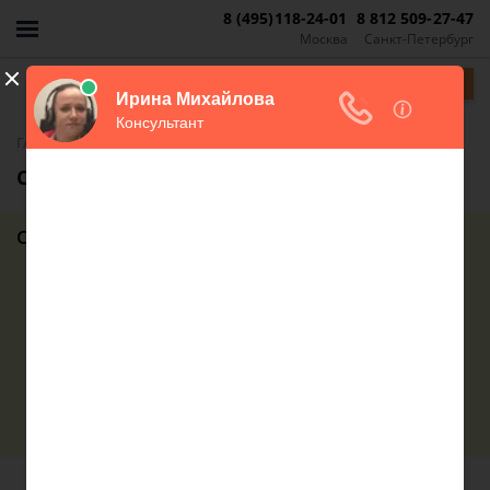
8 (495)118-24-01
8 812 509-27-47
Москва
Санкт-Петербург
Задать вопрос
-
-
Главная
Недвижимость
Ипотека
Списание ипотеки при рождении ребенка
Содержание статьи
Когда получится списать ипотечный долг
Как списать ипотеку при рождении ребенка в 2019 году
Условия списания жилищного кредита
Куда необходимо обращаться для списания ипотеки
Документы для списания ипотечного займа