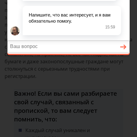
чаще один из них меняет место жительства,
переезжая к мужу/жене. Согласно действующему
законодательству лицо, при смене места
проживания обязано сняться с регистрационного
учета и в течение 7 дней зарегистрироваться в
новой квартире. Нарушение этого правила влечет за
собой наложение административного штрафа. К
сожалению, на практике, не все так гладко, как на
бумаге и даже законопослушные граждане могут
столкнуться с серьезными трудностями при
регистрации.
Важно! Если вы сами разбираете
свой случай, связанный с
пропиской, то вам следует
помнить, что:
Каждый случай уникален и