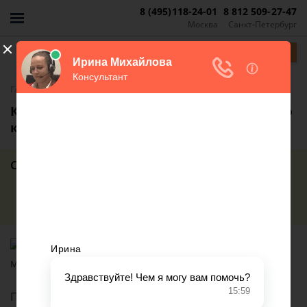
8 (495)118-24-01
8 812 509-27-47
Москва
Санкт-Петербург
Задать вопрос
-
-
Главная
Жилищные вопросы
Прописка
Как прописаться к мужу в муниципальную
квартиру
Содержание статьи
Важно! Если вы сами разбираете свой случай,
связанный с пропиской, то вам следует помнить, что:
После регистрации брака оба супруга, либо, что