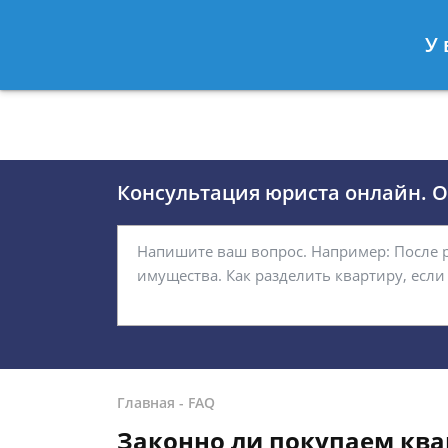
Москва
Санкт-Петербург
У 
8 (495)118-24-01
8 812 509-27
Консультация юриста онлайн. От
Главная
-
FAQ
Законно ли покупаем ква