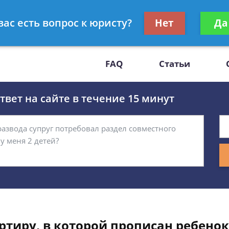
Получите консул
вас есть вопрос к юристу?
Нет
Да
-47
бес
FAQ
Статьи
вет на сайте в течение 15 минут
ртиру, в которой прописан ребенок