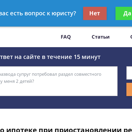
Получите консул
вас есть вопрос к юристу?
Нет
Да
-47
бес
FAQ
Статьи
вет на сайте в течение 15 минут
по ипотеке при приостановлении р