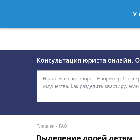
Москва
Санкт-Петербург
У 
8 (495)118-24-01
8 812 509-27
Консультация юриста онлайн. От
Главная
-
FAQ
Выделение долей детям