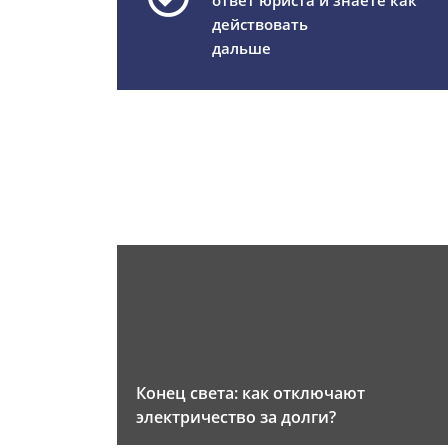
ответ юриста и знаете как
действовать
дальше
Конец света: как отключают
электричество за долги?