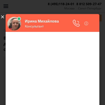
8 (495)118-24-01
8 812 509-27-47
Москва
Санкт-Петербург
Задать вопрос
-
Главная
FAQ
Возможно ли прописать в брачном
договоре долевую собственность между
супругами?
Возможно ли прописать в брачном договоре
долевую собственность между супругами?
В настоящий момент я оформляю ипотеку,
являюсь заемщиком по кредиту. В этом случае
имущество будет являться совместным и
распределяться поровну между мной и супругом.
Интересует вопрос, возможно ли сейчас
заключить брачный договор, в котором