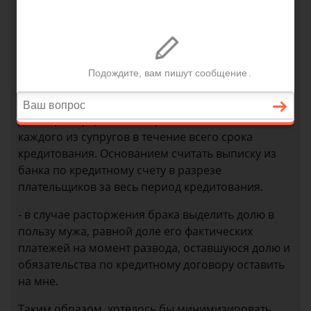
прописать распределение долей на покупаемую
недвижимость следующим образом:
- собственником недвижимости признать меня
- после полного погашения кредитных
обязательств перед банком перераспределить
доли пропорционально фактическим взносам
каждого из супругов в течение всего срока
кредитования. Основанием считать выписку из
банка по кредитному счету в разрезе
плательщиков за весь период кредитования.
- в случае расторжения брака выделить долю в
пользу мужа, равной доле его фактических
платежей на момент развода, оставшуюся долю и
обязательства по кредитному договору оставить
на мне.
Таким образом, хотелось бы минимизировать