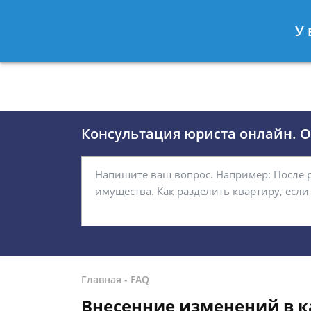
Москва
Санкт-Петербург
У 
8 (495)118-24-01
8 812 509-27
Консультация юриста онлайн. От
Главная
-
FAQ
Внесенние изменений в к