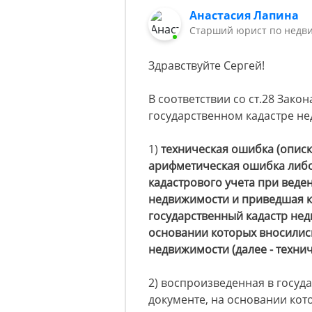
Анастасия Лапина
Старший юрист по недв
Здравствуйте Сергей!
В соответствии со ст.28 Зако
государственном кадастре н
1)
техническая ошибка (описк
арифметическая ошибка либо
кадастрового учета при веде
недвижимости и приведшая к
государственный кадастр нед
основании которых вносились
недвижимости (далее - техни
2) воспроизведенная в госуд
документе, на основании кот