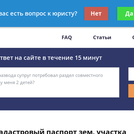
Получите консул
вас есть вопрос к юристу?
Нет
Да
-47
бес
FAQ
Статьи
вет на сайте в течение 15 минут
адастровый паспорт зем. участка