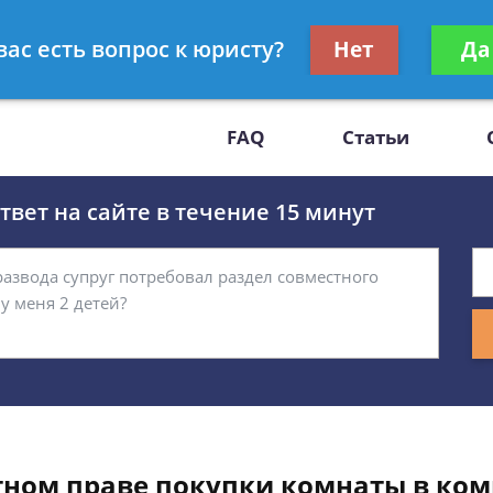
Получите консул
вас есть вопрос к юристу?
Нет
Да
-47
бес
FAQ
Статьи
вет на сайте в течение 15 минут
тном праве покупки комнаты в ко