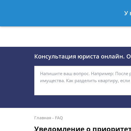
Москва
Санкт-Петербург
У 
8 (495)118-24-01
8 812 509-27
Консультация юриста онлайн. От
Главная
-
FAQ
Уведомление о приорите