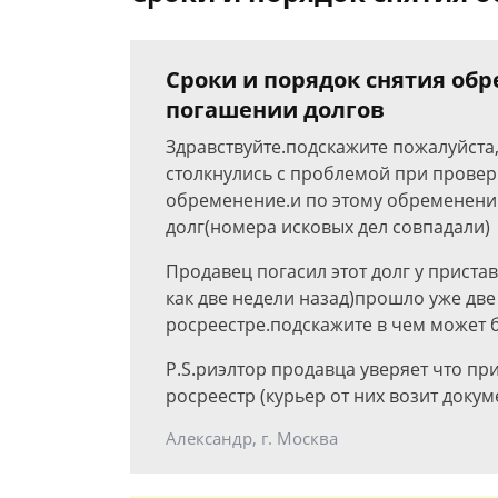
Сроки и порядок снятия об
погашении долгов
Здравствуйте.подскажите пожалуйста,
столкнулись с проблемой при провер
обременение.и по этому обременению
долг(номера исковых дел совпадали)
Продавец погасил этот долг у пристав
как две недели назад)прошло уже две
росреестре.подскажите в чем может 
P.S.риэлтор продавца уверяет что пр
росреестр (курьер от них возит доку
Александр, г. Москва