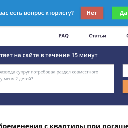
Получите консул
вас есть вопрос к юристу?
Нет
Да
-47
бес
FAQ
Статьи
вет на сайте в течение 15 минут
обременения с квартиры при погаш