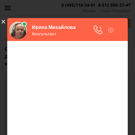
8 (495)118-24-01
8 812 509-27-47
Москва
Санкт-Петербург
Задать вопрос
-
Главная
FAQ
Соседи снесли стены на 1 этаже в
двухэтажном доме и не появляются в
квартире, куда обращаться?
Соседи снесли стены на 1 этаже в
двухэтажном доме и не появляются в
квартире, куда обращаться?
Здравствуйте. Наша квартира находится в
деревянном двухэтажном доме, на втором этаже.
Соседи под нами снесли все стены. У нас пол
отошёл на 1,5 см. Боимся провалится. Соседи
квартиру забросили и не появляются, там