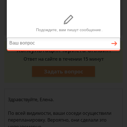
отсутствуют окна, а на улице скоро зима. В жкх
обращались, действий нет. Куда обратиться?
Елена, г. Лесосибирск
13 октября 2018 г. 13:45
Консультация юриста онлайн
Ответ на сайте в течении 15 минут
Задать вопрос
Здравствуйте, Елена.
По всей видимости, ваши соседи осуществили
перепланировку. Вероятно, они сделали это
неправомерно.