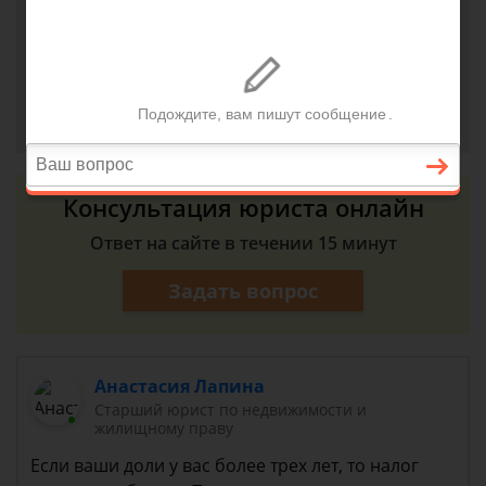
И если могу, то будем ли платить налог при
продаже?
Анна, г. Ярославль
21 сентября 2018 г. 16:20
Консультация юриста онлайн
Ответ на сайте в течении 15 минут
Задать вопрос
Анастасия Лапина
Старший юрист по недвижимости и
жилищному праву
Если ваши доли у вас более трех лет, то налог