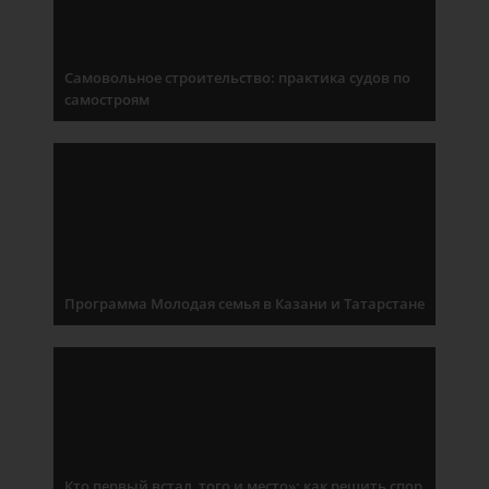
Самовольное строительство: практика судов по
самостроям
Программа Молодая семья в Казани и Татарстане
Кто первый встал, того и место»: как решить спор