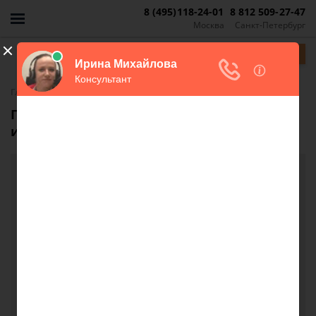
8 (495)118-24-01
8 812 509-27-47
Москва
Санкт-Петербург
Задать вопрос
-
Главная
FAQ
Продажа доли в квартире, купленной в
ипотеку под материнский капитал
Продажа доли в квартире, купленной в
ипотеку под материнский капитал
Здравствуйте. Берем ипотечный кредит под
маткапитал для покупки доли в квартире у мамы.
Подскажите, пожалуйста, могу ли я продать свою
долю и долю мужа в квартире, купленной в
ипотеку под маткапитал? Продать позднее хочу
маме, то есть дети будут собственниками вместе с
бабушкой.