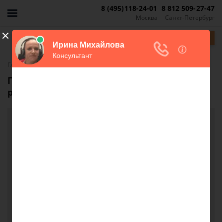
8 (495)118-24-01
8 812 509-27-47
Москва
Санкт-Петербург
Задать вопрос
-
Главная
FAQ
Продажа частного дома с прописанными
родственниками
Продажа частного дома с прописанными
родственниками
Я владелица частного дома по завещанию, дом
переоформлен на меня. В доме проживают
невестка с детьми. Могу ли я продать свой дом
другому человеку? Как быть с прописанными в
нем людьми. поясните пожалуйста мои права и
права прописанных людей