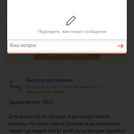
Якут, г. Махачкала
23 августа 2018 г. 18:12
Консультация юриста онлайн
Ответ на сайте в течении 15 минут
Задать вопрос
Анастасия Лапина
Старший юрист по недвижимости и
жилищному праву
Здравствуйте, Якут.
Дом может быть продан. В договоре важно
указать, кто имеет регистрацию (в дальнейшем
через суд людей могут этой регистрации лишить).