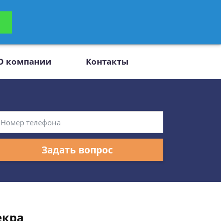
ьтацию
Задать вопрос
платно
О компании
Контакты
Задать вопрос
екра