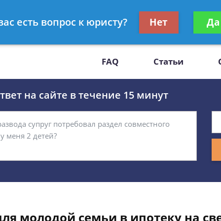
Получите консул
вас есть вопрос к юристу?
Нет
Да
-47
бес
FAQ
Статьи
вет на сайте в течение 15 минут
ля молодой семьи в ипотеку на св