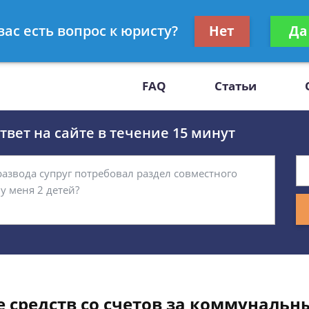
Получите консул
вас есть вопрос к юристу?
Нет
Да
-47
бес
FAQ
Статьи
вет на сайте в течение 15 минут
 средств со счетов за коммунальн