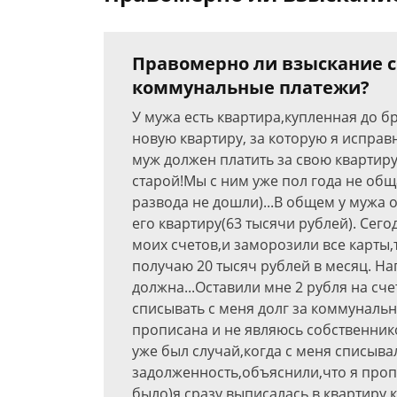
Правомерно ли взыскание ср
коммунальные платежи?
У мужа есть квартира,купленная до б
новую квартиру, за которую я исправ
муж должен платить за свою квартиру
старой!Мы с ним уже пол года не общ
развода не дошли)...В общем у мужа
его квартиру(63 тысячи рублей). Сего
моих счетов,и заморозили все карты,т
получаю 20 тысяч рублей в месяц. На
должна...Оставили мне 2 рубля на сч
списывать с меня долг за коммунальн
прописана и не являюсь собственнико
уже был случай,когда с меня списывал
задолженность,объяснили,что я пропи
было)я сразу выписалась в квартиру 