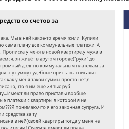
едств со счетов за
рака. Мы в ней какое-то время жили. Купили
но сама плачу все коммунальные платежи. А
. Прописка у меня в новой квартире,у мужа в
аемся,он живёт в другом городе("руки" до
 огромный долг по коммунальным платежам за
дня эту сумму судебные приставы списали с
ак как у меня такой суммы просто нет,я
писано,что я им ещё 28 тыс руб
ету...Имеют ли право приставы вообще
ые платежи с квартиры в которой я не
м???Я понимаю,что я его законная супруга. И
и средства за ту
сана в ней(своей квартиры тогда у меня не
к родителям! Скажите имеют ли права