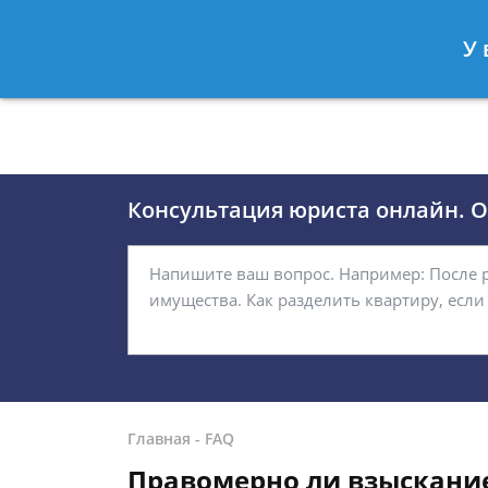
Москва
Санкт-Петербург
У 
8 (495)118-24-01
8 812 509-27
Консультация юриста онлайн. От
Главная
-
FAQ
Правомерно ли взыскание