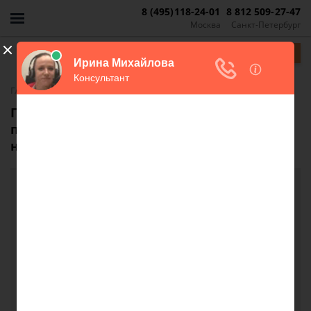
8 (495)118-24-01
8 812 509-27-47
Москва
Санкт-Петербург
Задать вопрос
-
Главная
FAQ
Правомерно ли мне отказали в
перерасчете по ЖКХ после отбывания
наказания в МЛС?
Правомерно ли мне отказали в перерасчете
по ЖКХ после отбывания наказания в МЛС?
здравствуйте подскажите пожалуйста, после 8 лет
отсидки пришел в жкх и попросил сделать
перераще так как не проживал в квартире
представил все документы мне отказали имеют
они на это право ?