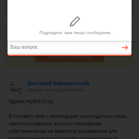
Егор, г. Комсомольск-на-Амуре
8 декабря 2018 г. 20:33
Консультация юриста онлайн
Ответ на сайте в течении 15 минут
Задать вопрос
Дмитрий Бородинский
Адвокат по недвижимости
Здравствуйте Егор.
В соответствии с жилищным законодательством,
неиспользование жилого помещения
собственником не является основанием для
освобождения его от оплаты коммунальных