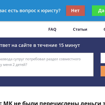
Получите консул
вас есть вопрос к юристу?
Нет
Да
-47
бес
FAQ
Статьи
вет на сайте в течение 15 минут
с МК не были перечислены деньги 