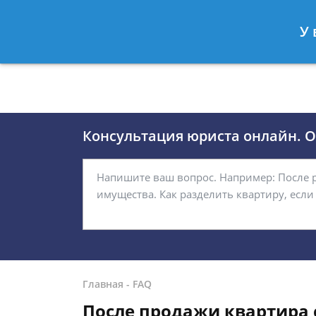
Москва
Санкт-Петербург
У 
8 (495)118-24-01
8 812 509-27
Консультация юриста онлайн. От
Главная
-
FAQ
После продажи квартира 