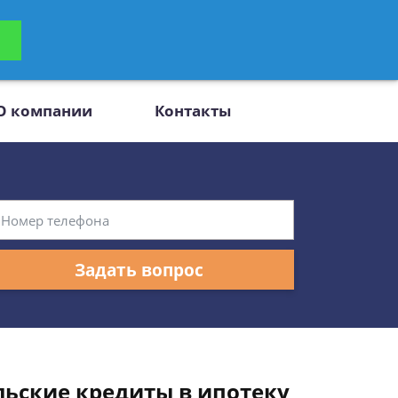
ьтацию
Задать вопрос
платно
О компании
Контакты
Задать вопрос
льские кредиты в ипотеку