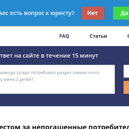
Получите консул
вас есть вопрос к юристу?
Нет
Да
-47
бес
FAQ
Статьи
вет на сайте в течение 15 минут
естом за непогашенные потребите