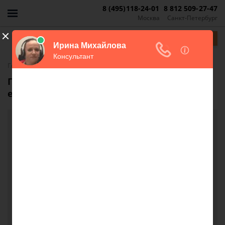
8 (495)118-24-01
8 812 509-27-47
Москва
Санкт-Петербург
Задать вопрос
-
Главная
FAQ
Переоформление ипотеки при разводе,
если оба супруга согласны на это
Переоформление ипотеки при разводе, если
оба супруга согласны на это
Добрый день!
Можно ли что то сделать в такой ситуации: 2 года
назад в браке (совместное имущество) была
приобретена квартира, муж был заемщик жена
созаемщик. При разводе хотелось бы
переоформить ипотеку на жену и мужа убрать из