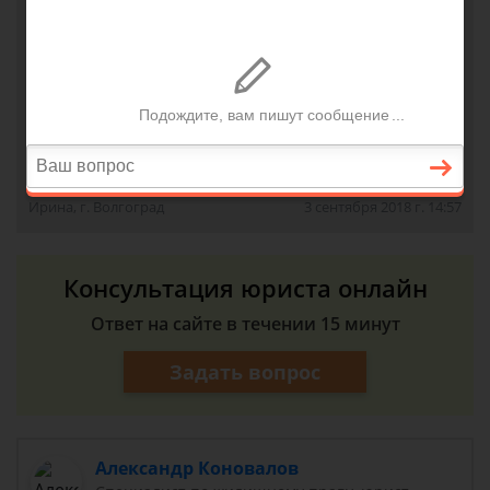
права собственности на что он согласен.
Возможно ли это сделать если у мужа плохая
кредитная история у жены ни когда кредитов не
было и если жена работает за 13000 в мес. при
этом есть иждивенец. Пойдет ли банк на такое
переоформление и вобще возможно ли такое?
Ирина, г. Волгоград
3 сентября 2018 г. 14:57
Консультация юриста онлайн
Ответ на сайте в течении 15 минут
Задать вопрос
Александр Коновалов