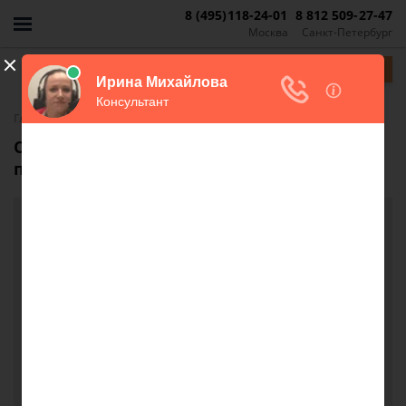
8 (495)118-24-01
8 812 509-27-47
Москва
Санкт-Петербург
Задать вопрос
-
Главная
FAQ
Оформление отказов от соседей при
продаже комнаты
Оформление отказов от соседей при продаже
комнаты
Добрый день!
Письма соседям оформляются обязательно у
нотариуса или можно самостоятельно через
почту отправить письма? Ссылку на закон
Надежда, г. Санкт-Петербург
12 сентября 2018 г. 13:58