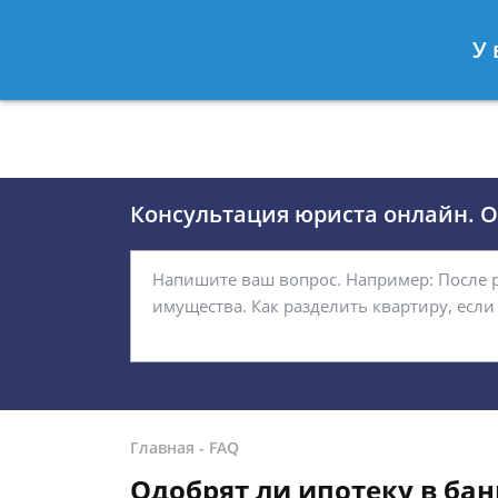
Москва
Санкт-Петербург
У 
8 (495)118-24-01
8 812 509-27
Консультация юриста онлайн. От
Главная
-
FAQ
Одобрят ли ипотеку в бан