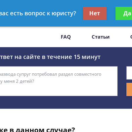
Получите консул
вас есть вопрос к юристу?
Нет
Да
-47
бес
FAQ
Статьи
вет на сайте в течение 15 минут
ке в данном случае?