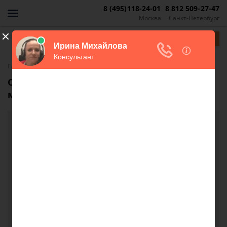
8 (495)118-24-01
8 812 509-27-47
Москва
Санкт-Петербург
Задать вопрос
-
Главная
FAQ
Обязательно ли нужно оплачивать вывоз
мусора?
Обязательно ли нужно оплачивать вывоз
мусора?
Здравствуйте. У нас сложилась такая ситуация,
папа прописан в Якутии, в Мордовии у него есть
квартира, в которой ни кто не зарегистрирован и
ни кто не проживает, так же у него имеется
временная прописка в частном доме в
Мордовии,где он и проживает. Так вот,
получается,что он везде платит по полной по