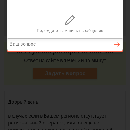
счетам, везде у него берут плату за вывоз мусора.
Законно ли это? И на какие статьи ссылаться?
Зотова, г. Саратов
19 ноября 2018 г. 20:50
Консультация юриста онлайн
Ответ на сайте в течении 15 минут
Задать вопрос
Добрый день,
в случае если в Вашем регионе отсутствует
региональный оператор, или он еще не
приступил к исполнению своих обязанностей,