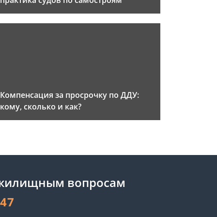
практика судов по самостроям
Компенсация за просрочку по ДДУ:
кому, сколько и как?
 жилищным вопросам
-47