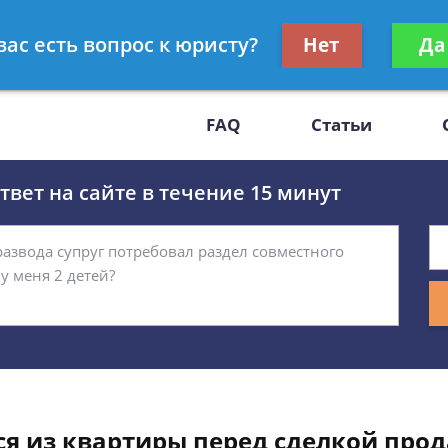
Получите консул
вас есть вопрос к юристу?
Нет
Да
-47
бес
FAQ
Статьи
вет на сайте в течение 15 минут
я из квартиры перед сделкой прод