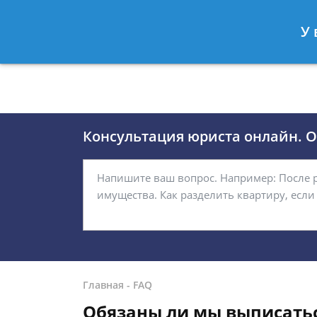
Москва
Санкт-Петербург
У 
8 (495)118-24-01
8 812 509-27
Консультация юриста онлайн. От
Главная
-
FAQ
Обязаны ли мы выписатьс