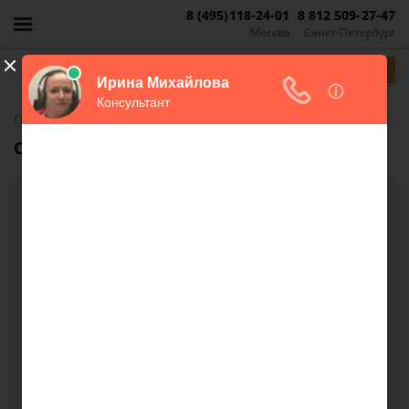
8 (495)118-24-01
8 812 509-27-47
Москва
Санкт-Петербург
Задать вопрос
-
Главная
FAQ
Обмен квартиры
Обмен квартиры
Здравствуйте. У нас 4-ком.кв. Общ.пл. 76.30, а
жил.пл 48.60. В ней прописано 5 человек(
бабушка, мама, сестра, я и мой сын) Квартира у
нас приватизирована на 5 человек. Мои
родственники хотят разменять квартиру. Им
чтобы досталась 2-ком.кв, а меня с сыном хотят
отправить в 1-ком.кв. Скажите пожалуйста они
смогут так сделать. За ранее спасибо за ответ.