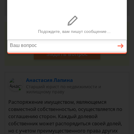
Анна, г. Рыбинск
4 октября 2012 г. 22:16
Консультация юриста онлайн
Ответ на сайте в течении 15 минут
Задать вопрос
Анастасия Лапина
Старший юрист по недвижимости и
жилищному праву
Распоряжение имуществом, являющемся
совместной собственностью, осуществляется по
соглашению сторон. Каждый долевой
собственник может распорядиться своей долей,
но с учетом преимущественного права других