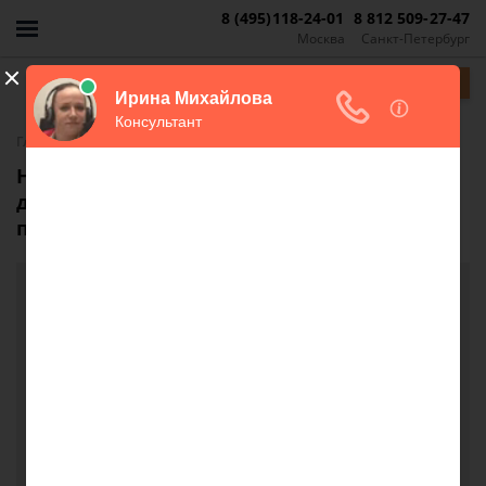
8 (495)118-24-01
8 812 509-27-47
Москва
Санкт-Петербург
Задать вопрос
-
Главная
FAQ
Несовпадение площади квартиры в
договоре соц найма и в техническом
паспорте
Несовпадение площади квартиры в договоре
соц найма и в техническом паспорте
Суть следующая. есть квартира муниципальная в
многоквартирном одноэтажном доме на 4 семьи
(квартира получена от колхоза еще в 80х).
Согласно договору соцнайма ее площадь
составляет 51.4 квадратных метра. есть выписка
из реестра местного муниципалитета что