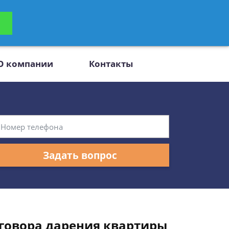
ьтацию
Задать вопрос
платно
О компании
Контакты
Задать вопрос
говора дарения квартиры