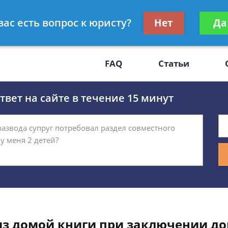
Получите консул
вас есть вопрос к юристу?
Нет
Да
-47
бес
FAQ
Статьи
вет на сайте в течение 15 минут
з домой книги при заключении до