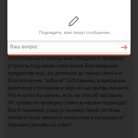
проблем нет и что причиной звуков только
ночью, как по часам, быть не может. Опять же,
разговорившись он поведал, что это может
может кто-то из соседей сверху врезал в батареи
систему теплого пола, от этого и звуки
включающегося насоса. С этой уже информацией
опять начал общаться с УК. До конца
отопительного сезона мне обещали и проверку
устроить под каким-либо иным благоверным
предлогом итд...но дотянули до конца сезона и
благополучно "забили" Собственно, в выходные
включили отопление и звук ночью вновь начался.
Что я хотел бы узнать, есть ли способ заставить
УК провести проверку стояка в нашем подъезде?
Как я понимаю, сама установка такой системы
теплого пола немного незаконна и запрещена?
Заранее спасибо за ответ!