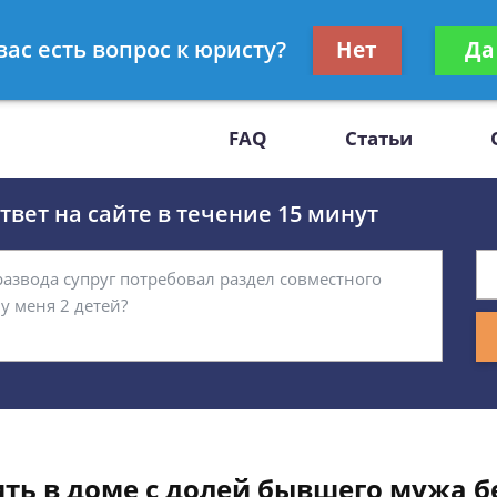
Получите консул
вас есть вопрос к юристу?
Нет
Да
-47
бес
FAQ
Статьи
вет на сайте в течение 15 минут
ь в доме с долей бывшего мужа бе