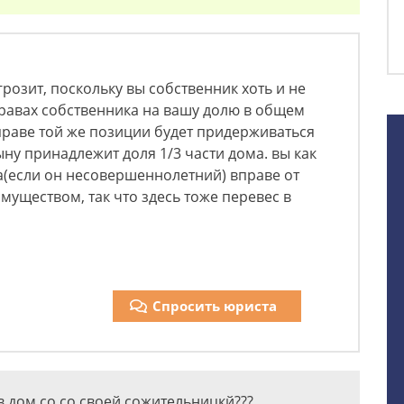
розит, поскольку вы собственник хоть и не
правах собственника на вашу долю в общем
раве той же позиции будет придерживаться
ну принадлежит доля 1/3 части дома. вы как
а(если он несовершеннолетний) вправе от
муществом, так что здесь тоже перевес в
Спросить юриста
 дом со со своей сожительницкй???