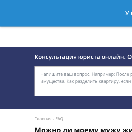
Москва
Санкт-Петербург
У 
8 (495)118-24-01
8 812 509-27
Консультация юриста онлайн. От
Главная
-
FAQ
Можно ли моему мужу жит