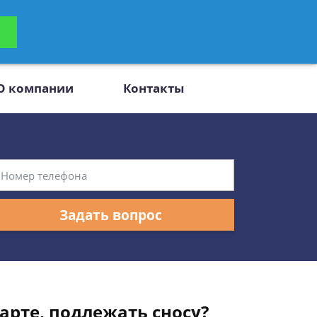
ьтацию
Задать вопрос
платно
О компании
Контакты
Задать вопрос
арте, подлежать сносу?