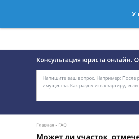
Москва
Санкт-Петербург
У 
8 (495)118-24-01
8 812 509-27
Консультация юриста онлайн. От
Главная
-
FAQ
Может ли участок, отмеч