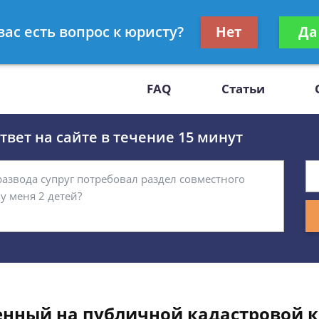
Получите консул
вас есть вопрос к юристу?
Нет
Да
-47
бес
FAQ
Статьи
вет на сайте в течение 15 минут
енный на публичной кадастровой к