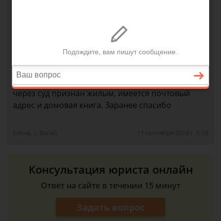
(ограничение права, обременение объекта
недвижимости) зарегистрировано на данный
объект недвижимости с видами разрешенного
использования "Для иных видов жилой
застройки". Мой покупатель является
ипотечником, может ли данное обременение
повлиять на решение банка одобрить сделку. Дом
через суд признан жилым, имеется почтовый
адрес и домовая книга. Заранее спасибо
Елена, с. Вагай
11 сентября 2018 г. 6:19
Консультация юриста онлайн
Ответ на сайте в течении 15 минут
Задать вопрос