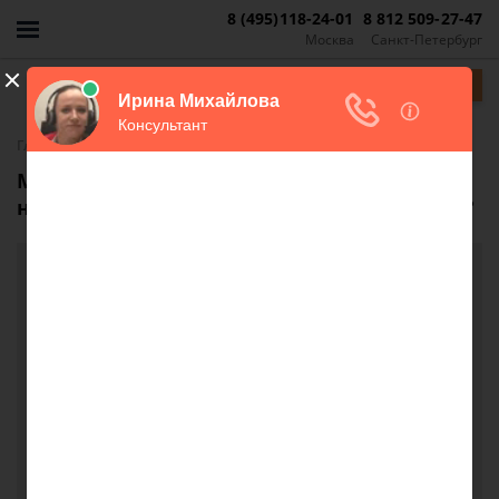
8 (495)118-24-01
8 812 509-27-47
Москва
Санкт-Петербург
Задать вопрос
-
Главная
FAQ
Может ли данное обременение повлиять
на решение банка по одобрению ипотеки?
Может ли данное обременение повлиять на
решение банка по одобрению ипотеки?
Доброго времени суток. Меня зовут Елена. На
данный момент я продаю дачный участок ( в
собственности с 2010г.) с домом (
зарегистрирован в 2011г.). В выписке из ЕГРН в
особых отметках указано: Сведения о видах
разрешенного использования имеют статус
"Актуальные незасведетельствованные". Право