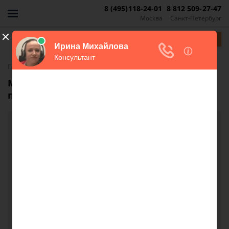
8 (495)118-24-01
8 812 509-27-47
Москва
Санкт-Петербург
Задать вопрос
-
Главная
FAQ
Могут ли выселить из квартиры за
проживание без документов об аренде?
Могут ли выселить из квартиры за
проживание без документов об аренде?
Можно ли проживать в доме у знакомых без
каких-либо документов об аренде?
Соседи сказали, что вызовят полицию, и они нас
выселят за проживание
Кари, г. Казань
26 октября 2018 г. 23:07