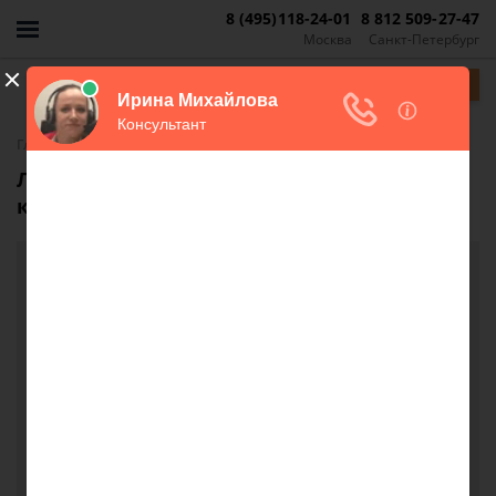
8 (495)118-24-01
8 812 509-27-47
Москва
Санкт-Петербург
Задать вопрос
-
Главная
FAQ
Лишение права собственности отца,
который не проживает с нами с 2000 года
Лишение права собственности отца, который
не проживает с нами с 2000 года
Здравствуйте, скажите пожалуйста можно лишить
права собственности отца который с нами не
проживает с 2000 года. Мы не общаемся и
незнаем жив он или нет.
Елена, г. Калининград
21 сентября 2018 г. 14:30