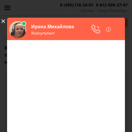
8 (495)118-24-01
8 812 509-27-47
Москва
Санкт-Петербург
Задать вопрос
-
Главная
FAQ
Кто оплачивает услуги риелтора при
продаже частного дома в ипотеку через
него?
Кто оплачивает услуги риелтора при продаже
частного дома в ипотеку через него?
Здравствуйте,кто несет какие расходы при
продаже частного дома в ипотеку через
реэлтора,если покупатель обратился к услугам
риэлтора?