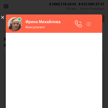
8 (495)118-24-01
8 812 509-27-47
Москва
Санкт-Петербург
Задать вопрос
-
Главная
FAQ
Каковы риски покупки подаренной
квартиры?
Каковы риски покупки подаренной
квартиры?
Добрый день. Подскажите пожалуйста, каковы
риски покупки квартиры, если продавцы
двоюродные брат и сестра. При этом половина
квартиры у брата по договору дарения, а другая
половина у сестры по договору купли-продажи. В
собственности она у них два года. Чем может
быть опасна такая сделка? И какие документы