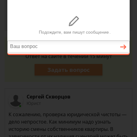
нужно собрать, чтобы себя обезопасить?
Елена, г. Нижний Новгород
5 августа 2018 г. 10:38
Консультация юриста онлайн
Ответ на сайте в течении 15 минут
Задать вопрос
Сергей Скворцов
Юрист
К сожалению, проверка юридической чистоты —
дело непростое. Как минимум надо узнать
историю смены собственников квартиры. В
зависимости от их наличия сценарий может быть