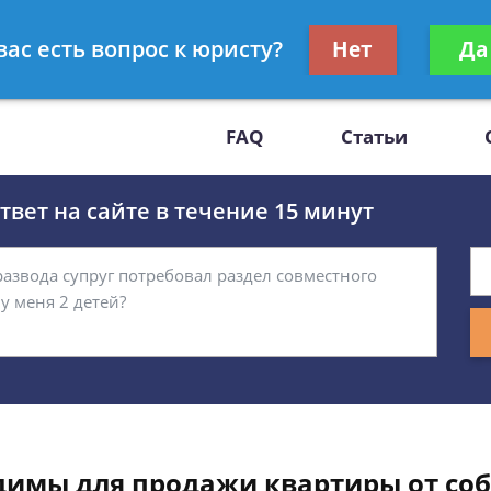
Получите консул
вас есть вопрос к юристу?
Нет
Да
-47
бес
FAQ
Статьи
вет на сайте в течение 15 минут
димы для продажи квартиры от соб