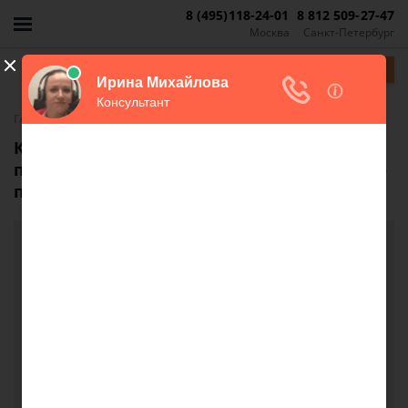
8 (495)118-24-01
8 812 509-27-47
Москва
Санкт-Петербург
Задать вопрос
-
Главная
FAQ
Как выиграть судебное дело, если
пожилой человек подписал документы по
программе "Ветхое жилье"?
Как выиграть судебное дело, если пожилой
человек подписал документы по программе
"Ветхое жилье"?
Свекрови 79 лет.ей объяснили,что дают 300
тыс.рублей на ремонт дома. она подписала
документ.оказалось, что эти деньги по программе
ветхое жилье.в итоге ее выселяют, забирают свой
дом с баней, сараем и участок 7 соток. как быть?