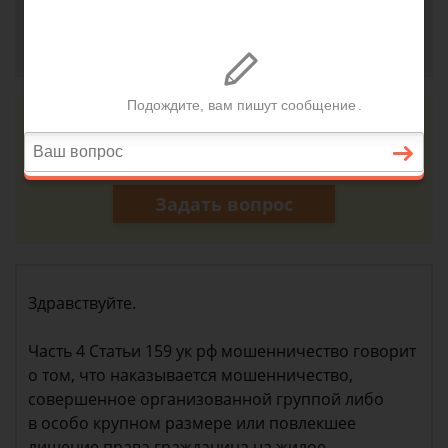
Гюзелия, с. Лубяны
25 июля 2018 г. 13:17
Консультация юриста онлайн
Ответ на сайте в течении 15 минут
Задать вопрос
Здравствуйте.
Часть 4 Статьи 159 ук рф мошенничество говорит
о том, что наказывается мошенничество,
совершенное организованной группой либо
в особо крупном размере или повлекшее
лишение права гражданина на жилое