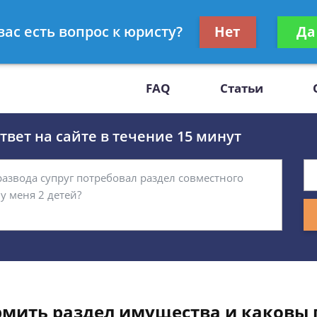
Получите консул
вас есть вопрос к юристу?
Нет
Да
-47
бес
FAQ
Статьи
вет на сайте в течение 15 минут
рмить раздел имущества и каковы 