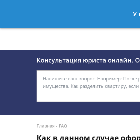
Москва
Санкт-Петербург
У 
8 (495)118-24-01
8 812 509-27
Консультация юриста онлайн. От
Главная
-
FAQ
Как в данном случае офо