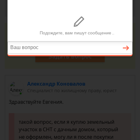
Евгения, г. Ярославль
24 августа 2018 г. 10:20
Консультация юриста онлайн
Ответ на сайте в течении 15 минут
Задать вопрос
Александр Коновалов
Специалист по жилищному праву, юрист
Здравствуйте Евгения.
такой вопрос, если я куплю земельный
участок в СНТ с дачным домом, который
не оформлен, могу ли я после покупки