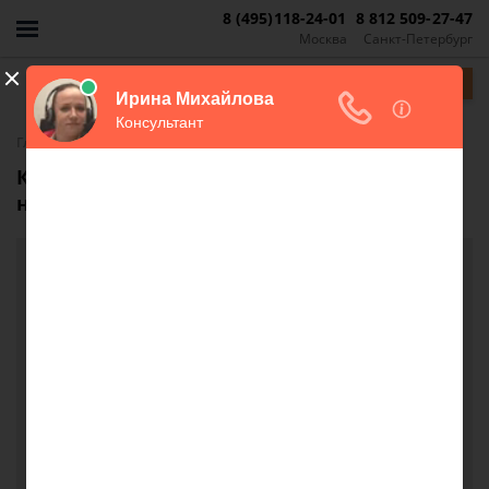
8 (495)118-24-01
8 812 509-27-47
Москва
Санкт-Петербург
Задать вопрос
-
Главная
FAQ
Как в данной ситуации поступить с
неоформленным домом?
Как в данной ситуации поступить с
неоформленным домом?
Здравствуйте,такой вопрос ,если я куплю
земельный участок в СНТ с дачным домом
,который не оформлен,могу ли я после покупки
оформить дом в собственность ?и можно ли
перестроить его,признать жилым и прописаться в
нем?