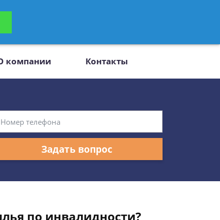
ьтацию
Задать вопрос
платно
О компании
Контакты
Задать вопрос
илья по инвалидности?