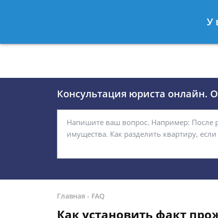
Москва
Санкт-Петербург
У 
8 (495)118-24-01
8 812 509-27
Консультация юриста онлайн. От
Главная
-
FAQ
Как установить факт про