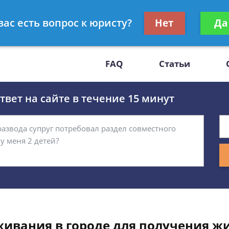
Получите консул
вас есть вопрос к юристу?
Нет
Да
-47
бес
FAQ
Статьи
вет на сайте в течение 15 минут
живания в городе для получения ж