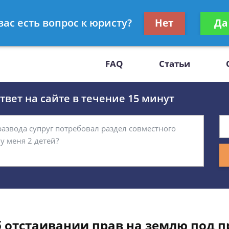
Получите консул
вас есть вопрос к юристу?
Нет
Да
-47
бес
FAQ
Статьи
вет на сайте в течение 15 минут
об отстаивании прав на землю под 