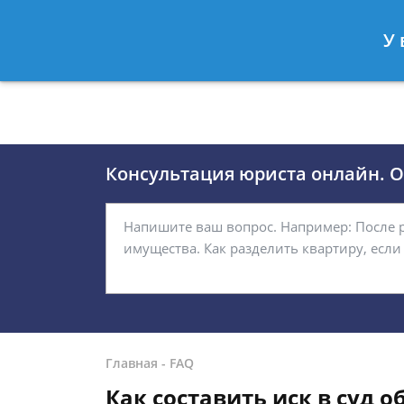
Москва
Санкт-Петербург
У 
8 (495)118-24-01
8 812 509-27
Консультация юриста онлайн. От
Главная
-
FAQ
Как составить иск в суд 