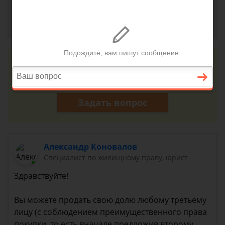
Ольга, г. Краснодар
1 сентября 2018 г. 12:25
Консультация юриста онлайн
Ответ на сайте в течении 15 минут
Задать вопрос
Александр Коновалов
Специалист по жилищному праву, юрист
Здравствуйте!
Вы можете продать свою долю любому третьему
лицу (с соблюдением преимущественного права
покупки, то есть вначале предложив второму