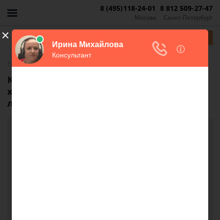
8 (495)118-24-01
8 812 509-27-47
Москва
Санкт-Петербург
Задать вопрос
-
Главная
FAQ
Как решить вопрос раздела земли на 2
хозяев, если второй собственник против
любых предложений?
Как решить вопрос раздела земли на 2
хозяев, если второй собственник против
любых предложений?
Здравствуйте, отец умер, дом поделили по 1/2
каждой. Земельный участок не позволяет
поделить землю на двух хозяев, и как нам быть?
Если продавать она не хочет дом и выплачивать
говорит нету денег. Как мне быть в этой ситуации?