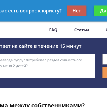
Получите консул
вас есть вопрос к юристу?
Нет
Да
-47
бес
FAQ
Статьи
вет на сайте в течение 15 минут
ома между собственниками?