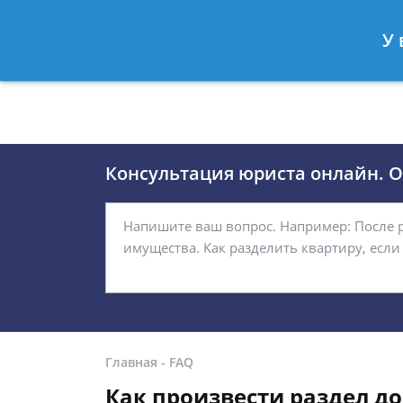
Москва
Санкт-Петербург
У 
8 (495)118-24-01
8 812 509-27
Консультация юриста онлайн. От
Главная
-
FAQ
Как произвести раздел д