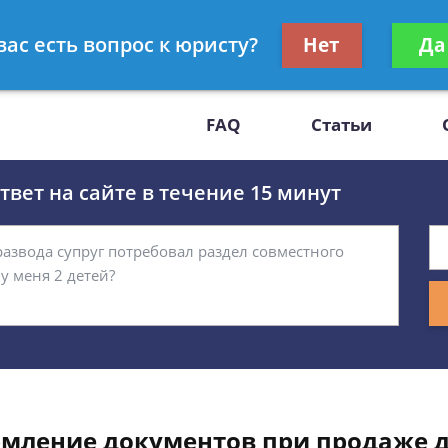
Получите консул
вас есть вопрос к юристу?
Нет
Да
-47
бес
FAQ
Статьи
вет на сайте в течение 15 минут
рмление документов при продаже 