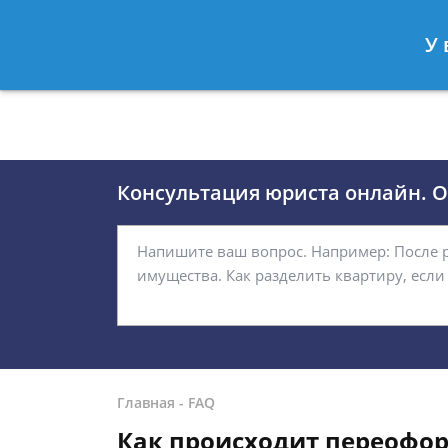
Москва
Санкт-Петербург
У 
8 (495)118-24-01
8 812 509-27
Консультация юриста онлайн. От
Главная
-
FAQ
Как происходит переофо