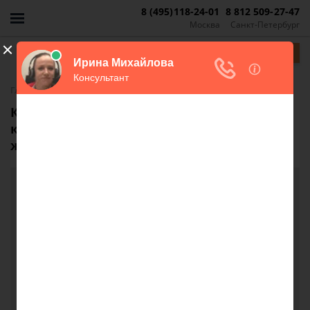
8 (495)118-24-01
8 812 509-27-47
Москва
Санкт-Петербург
Задать вопрос
-
Главная
FAQ
Как продать купленную за мат капитал
квартиру и выделить доли детям в новом
жилье?
Как продать купленную за мат капитал
квартиру и выделить доли детям в новом
жилье?
я хочу продать квартиру и переехать в другой
город, квартира куплена на мат капитал доли ещё
не выделены. Как продать и квартиру и выделить
доли им в новом жилье.