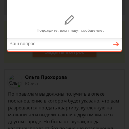
Анастасия, г. Киров
18 августа 2018 г. 20:09
Консультация юриста онлайн
Ответ на сайте в течении 15 минут
Задать вопрос
Ольга Прохорова
Юрист
По правилам вы должны получить в опеке
постановление в котором будет указано, что вам
разрешается продать квартиру, купленную на
маткапитал и выделить доли в другом жилье в
другом городе. Но бывают случаи, когда
квартиру продают без получения разрешения