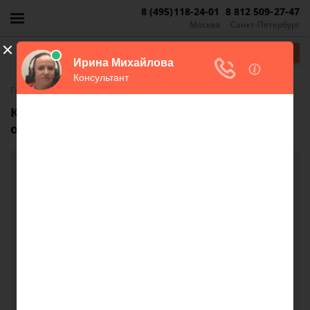
8 (495)118-24-01
8 812 509-27-47
Москва
Санкт-Петербург
Задать вопрос
-
Главная
FAQ
Как продать долю в комнате в бывшем
общежитии?
Как продать долю в комнате в бывшем
общежитии?
Есть комната в общежитии, она входит в так
называемую квартиру состоящую из 10 комнат. В
этой комнате у меня есть 1/2 доля я хочу продать
ее своему соседу по комнате, что для этого мне
надо сделать?