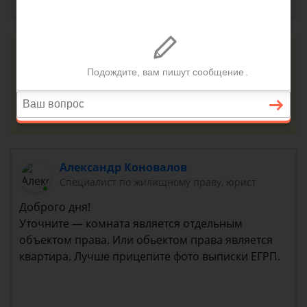
Алексей, г. Калуга
3 сентября 2018 г. 12:19
Консультация юриста онлайн
Ответ на сайте в течении 15 минут
Задать вопрос
Александр Коновалов
Специалист по жилищному праву, юрист
Доброго дня!
Уточните — комната является отдельным
объектом права. Или обьектом права является
квартира. Лучше прицепите фото выписки ЕГРП.