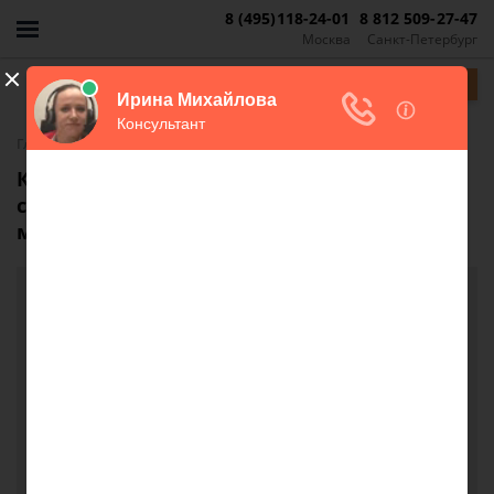
8 (495)118-24-01
8 812 509-27-47
Москва
Санкт-Петербург
Задать вопрос
-
Главная
FAQ
Как предотвратить заявление прав
супругой после продажи квартиры ее
мужем и детьми?
Как предотвратить заявление прав супругой
после продажи квартиры ее мужем и детьми?
Добрый день. Покупаем квартиру, в ней было 4
собственника: отец и трое детей (по 1/4 доли у
каждого). Один ребенок умирает, доля по
наследству переходит отцу, в итоге у отца 1/2, у
детей по 1/4. Собственники утверждают, что отец
в браке не состоит и не состоял. Но мы узнали,