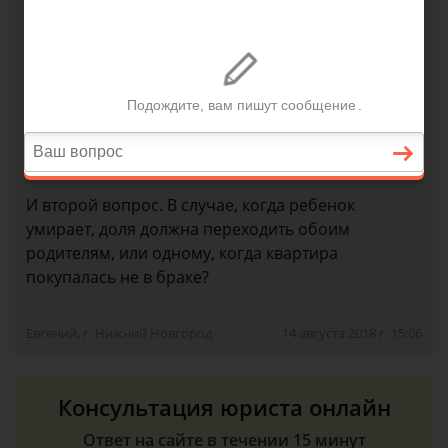
что мать жива-здорова. Первый вопрос. Как мы
можем подстраховаться от ситуации, когда после
сделки объявляется жена и заявляет свои права
на квартиру? Заявления о гражданском состоянии
от мужа нам недостаточно, ведь в этом случае
муж будет признан мошенником, квартиру у нас
отнимут и деньги отдадут через 30 лет.
И второй вопрос. В случае, когда ребенок
умирает, доля должна переходить обоим
родителям, или одному, когда квартира
покупалась не в браке?
Евгений, г. Нижний Новгород
14 августа 2018 г. 15:06
Консультация юриста онлайн
Ответ на сайте в течении 15 минут