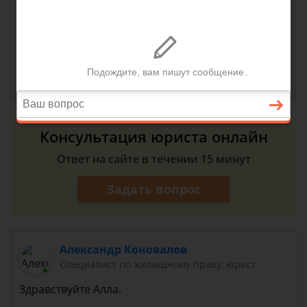
подтекало. Что делать? Составлять акты, считать
смету на капремонт что б предьявить продавцу
(физлицо) в целях уменьшения стоимости дома?
Алла, г. Санкт-Петербург
13 сентября 2018 г. 21:33
Консультация юриста онлайн
Ответ на сайте в течении 15 минут
Задать вопрос
Александр Коновалов
Специалист по жилищному праву, юрист
Здравствуйте Алла.