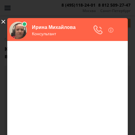
8 (495)118-24-01
8 812 509-27-47
Москва
Санкт-Петербург
Задать вопрос
-
Главная
FAQ
Как можно снизить стоимость купленного
в рассрочку загородного дома у продавца?
Как можно снизить стоимость купленного в
рассрочку загородного дома у продавца?
Купили загородный дом в рассрочку за 7 млн.С
момента своей постройки дом стоял 5 лет.В
настоящее время продолжаем выплаты за дом.
Через год после покупки, протекла крыша. Когда
вскрыли пол и стены оказалось что несущие
балки сгнили, утеплитель покрылся грибком.
Отопление спрятанное за стены во многих местах